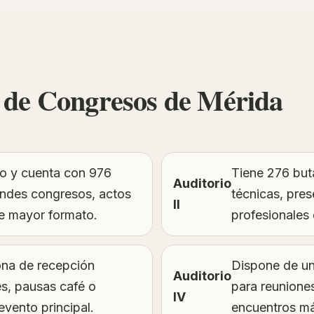
o de Congresos de Mérida
nto y cuenta con 976
Tiene 276 but
Auditorio
andes congresos, actos
técnicas, pre
II
de mayor formato.
profesionales
ona de recepción
Dispone de un
Auditorio
es, pausas café o
para reunione
IV
vento principal.
encuentros má