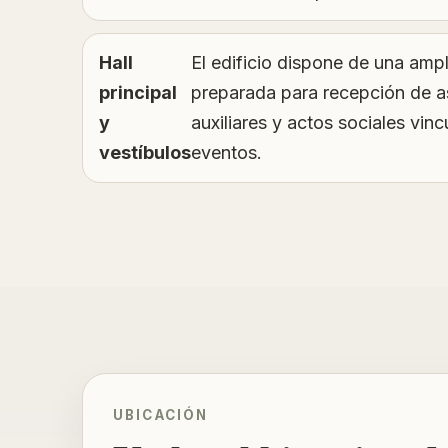
Hall
El edificio dispone de una am
principal
preparada para recepción de a
y
auxiliares y actos sociales vin
vestíbulos
eventos.
UBICACIÓN